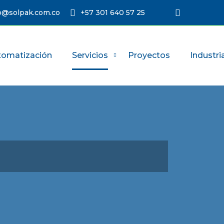
@solpak.com.co
+57 301 640 57 25
tomatización
Servicios
Proyectos
Industri