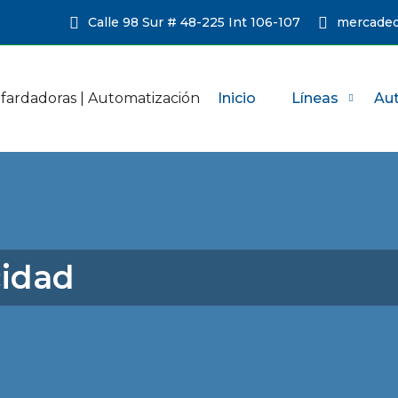
Calle 98 Sur # 48-225 Int 106-107
mercadeo
Inicio
Líneas
Au
cidad